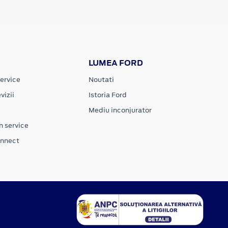
LUMEA FORD
ervice
Noutati
vizii
Istoria Ford
Mediu inconjurator
n service
onnect