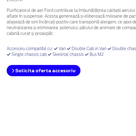
Purificatorul de aer Ford contribuie la îmbunătățirea calitații aerulu
aflate în suspensie. Acesta generează și eliberează milioane de parti
atașează de ioni încărcați pozitiv care transportă alergeni, ce apoi d
neutralizarea și eliminarea polenului, părului de animale de companie
cabină curat și proaspăt.
Accesoriu compatibil cu:
Van
Double Cab in Van
Double chas
Single chassis cab
Skeletal chassis
Bus M2
Solicita oferta accesoriu