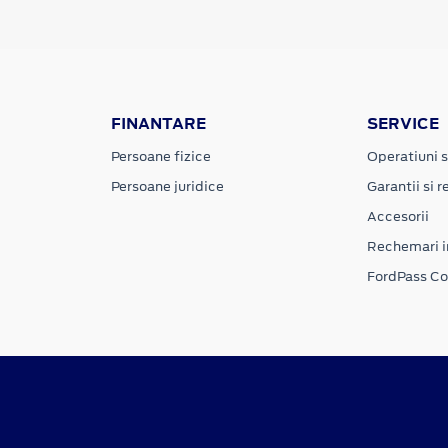
FINANTARE
SERVICE
Persoane fizice
Operatiuni s
Persoane juridice
Garantii si re
Accesorii
Rechemari i
FordPass C