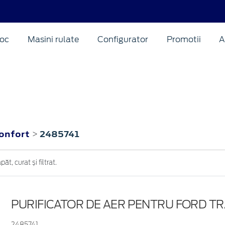
oc
Masini rulate
Configurator
Promotii
A
confort
2485741
>
t, curat și filtrat.
PURIFICATOR DE AER PENTRU FORD TR
2485741