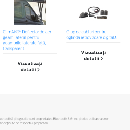
ClimAir®* Deflector de aer
Grup de cabluri pentru
geam lateral pentru
oglinda retrovizoare digitală
geamurile laterale faţă,
transparent
Vizualizați
detalii
Vizualizați
detalii
Bluetooth® și logourile sunt proprietatea Bluetooth SIG, Inc. și orice utilizare a unor
deținute de respectivii proprietari.