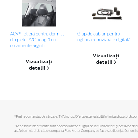
ACV* Tetieră pentru dormit ,
Grup de cabluri pentru
din piele PVC neagră cu
oglinda retrovizoare digitală
ornamente argintii
Vizualizați
Vizualizați
detalii
detalii
*Preţ recomandat de vânzare, TVA inclus. Oferta este valabilă în limita stocului disponi
*Accesoriile identificate sunt accesorii alese cu grijă de la furnizori terți și pot avea di
astfel de mărci de către compania Ford Motor Company se face sub licență. Denumirea iP