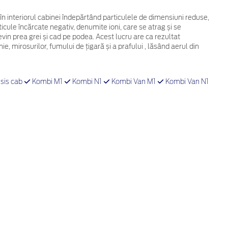
i în interiorul cabinei îndepărtând particulele de dimensiuni reduse,
cule încărcate negativ, denumite ioni, care se atrag și se
evin prea grei și cad pe podea. Acest lucru are ca rezultat
, mirosurilor, fumului de țigară și a prafului , lăsând aerul din
sis cab
Kombi M1
Kombi N1
Kombi Van M1
Kombi Van N1