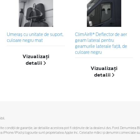
Umeraș cu unitate de suport,
ClimAir®* Deflector de aer
culoare negru mat
geam lateral pentru
geamurile laterale faţă, de
culoare negru
Vizualizați
detalii
Vizualizați
detalii
bil.
ferite condiții de garanție, iar detaliile acestora pot fi obținute de la dealerul dvs. Ford. Denumirea 
hone/iPod și logourile sunt proprietatea Apple Inc. Celelalte mărci și denumiri comerciale sunt 