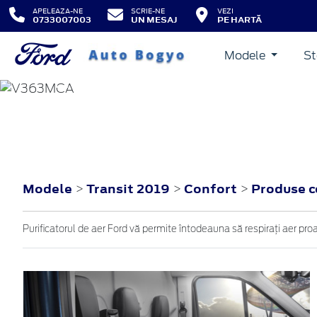
APELEAZA-NE
SCRIE-NE
VEZI
0733007003
UN MESAJ
PE HARTĂ
Modele
St
TRANSIT
2019
Modele
Transit 2019
Confort
Produse 
>
>
>
Purificatorul de aer Ford vă permite întodeauna să respirați aer proapă