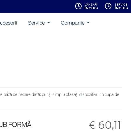
VANZARI
SERVICE
ÎNCHIS
ÎNCHIS
ccesorii
Service
Companie
riză de fiecare dată: pur și simplu plasați dispozitivul în cupa de
€ 60,11
SUB FORMĂ