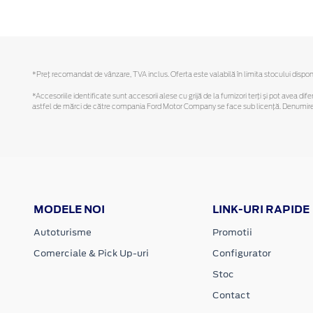
*Preţ recomandat de vânzare, TVA inclus. Oferta este valabilă în limita stocului disponi
*Accesoriile identificate sunt accesorii alese cu grijă de la furnizori terți și pot avea di
astfel de mărci de către compania Ford Motor Company se face sub licență. Denumirea iP
MODELE NOI
LINK-URI RAPIDE
Autoturisme
Promotii
Comerciale & Pick Up-uri
Configurator
Stoc
Contact