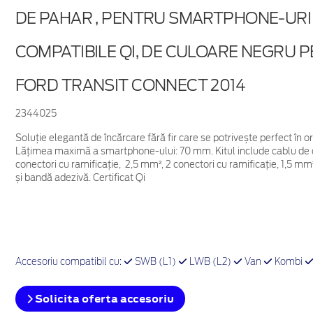
DE PAHAR , PENTRU SMARTPHONE-URI
COMPATIBILE QI, DE CULOARE NEGRU 
FORD TRANSIT CONNECT 2014
2344025
Soluție elegantă de încărcare fără fir care se potrivește perfect în o
Lățimea maximă a smartphone-ului: 70 mm. Kitul include cablu de c
conectori cu ramificație, 2,5 mm², 2 conectori cu ramificație, 1,5 m
și bandă adezivă. Certificat Qi
Accesoriu compatibil cu:
SWB (L1)
LWB (L2)
Van
Kombi
Solicita oferta accesoriu