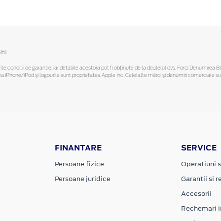
bil.
ferite condiții de garanție, iar detaliile acestora pot fi obținute de la dealerul dvs. Ford. Denumirea 
hone/iPod și logourile sunt proprietatea Apple Inc. Celelalte mărci și denumiri comerciale sunt 
FINANTARE
SERVICE
Persoane fizice
Operatiuni s
Persoane juridice
Garantii si re
Accesorii
Rechemari i