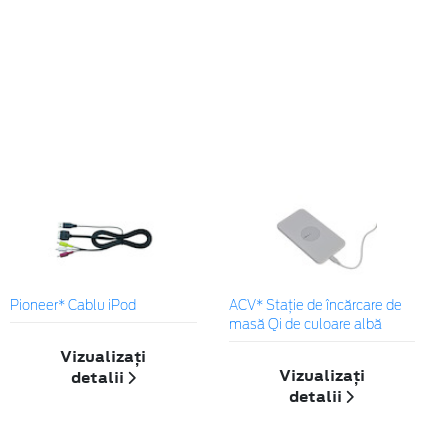
Pioneer* Cablu iPod
ACV* Stație de încărcare de
masă Qi de culoare albă
Vizualizați
Vizualizați
detalii
detalii