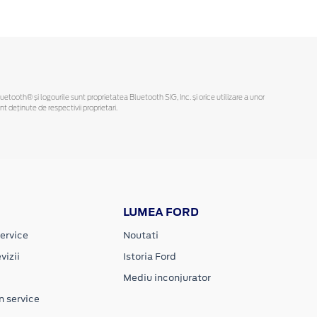
Bluetooth® și logourile sunt proprietatea Bluetooth SIG, Inc. și orice utilizare a unor
deținute de respectivii proprietari.
LUMEA FORD
ervice
Noutati
vizii
Istoria Ford
Mediu inconjurator
n service