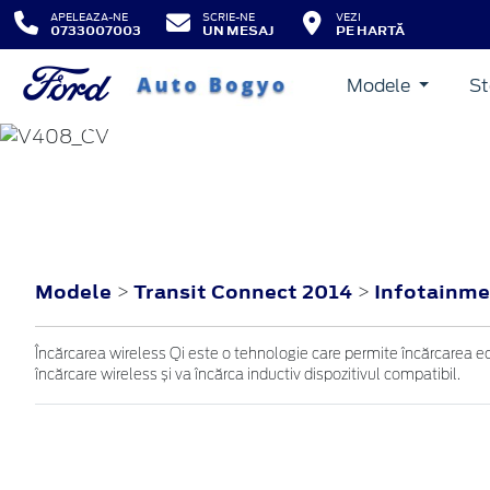
APELEAZA-NE
SCRIE-NE
VEZI
0733007003
UN MESAJ
PE HARTĂ
Modele
St
TRANSIT CONNECT
2014
Modele
Transit Connect 2014
Infotainm
>
>
Încărcarea wireless Qi este o tehnologie care permite încărcarea ech
încărcare wireless și va încărca inductiv dispozitivul compatibil.