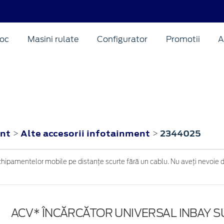
oc
Masini rulate
Configurator
Promotii
A
ent
Alte accesorii infotainment
2344025
>
>
ipamentelor mobile pe distanțe scurte fără un cablu. Nu aveți nevoie de p
ACV* ÎNCĂRCĂTOR UNIVERSAL INBAY 