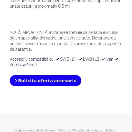
să fie necesar un cablu pentru boxe universal suplimentar în
unele cazuri (aproximativ 0,5 m)
NOTĂ IMPORTANTĂ:
Instalarea trebuie să se facă exclusiv
de un specialist din cadrul unui service auto. Deteriorarea
oricărei piese din cauza montării incorecte nu este acoperită
de garanţie.
Accesoriu compatibil cu:
SWB (L1)
LWB (L2)
Van
Kombi
Sport
Solicita oferta accesoriu
*Preţ recomandat de vânzare, TVA inclus. Vă rugăm să contactaţi dealerul