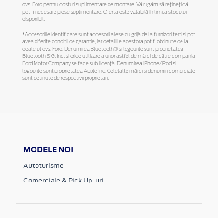
dvs. Ford pentru costuri suplimentare de montare. Vă rugăm să reţineţi că
pot fi necesare piese suplimentare. Oferta este valabilă în limita stocului
disponibil.
*Accesoriile identificate sunt accesorii alese cu grijă de la furnizori terți și pot
avea diferite condiții de garanție, iar detaliile acestora pot fi obținute de la
dealerul dvs. Ford. Denumirea Bluetooth® și logourile sunt proprietatea
Bluetooth SIG, Inc. și orice utilizare a unor astfel de mărci de către compania
Ford Motor Company se face sub licență. Denumirea iPhone/iPod și
logourile sunt proprietatea Apple Inc. Celelalte mărci și denumiri comerciale
sunt deținute de respectivii proprietari.
MODELE NOI
Autoturisme
Comerciale & Pick Up-uri