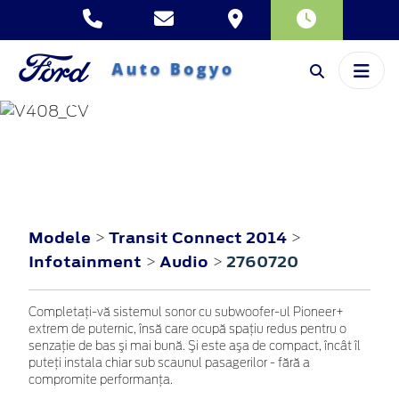
TRANSIT CONNECT
2014
Modele
Transit Connect 2014
>
>
Infotainment
Audio
2760720
>
>
Completaţi-vă sistemul sonor cu subwoofer-ul Pioneer+
extrem de puternic, însă care ocupă spaţiu redus pentru o
senzaţie de bas şi mai bună. Şi este aşa de compact, încât îl
puteţi instala chiar sub scaunul pasagerilor - fără a
compromite performanţa.