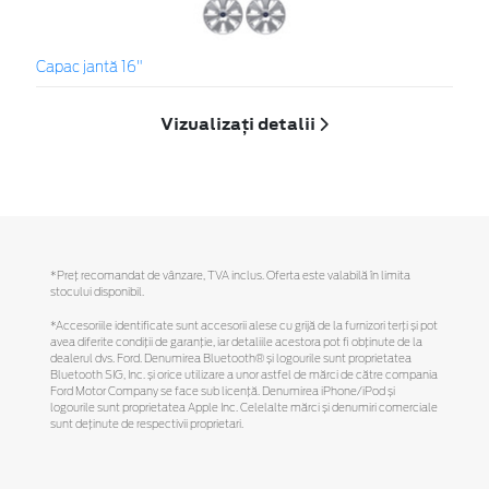
Capac jantă 16"
Vizualizați detalii
*Preţ recomandat de vânzare, TVA inclus. Oferta este valabilă în limita
stocului disponibil.
*Accesoriile identificate sunt accesorii alese cu grijă de la furnizori terți și pot
avea diferite condiții de garanție, iar detaliile acestora pot fi obținute de la
dealerul dvs. Ford. Denumirea Bluetooth® și logourile sunt proprietatea
Bluetooth SIG, Inc. și orice utilizare a unor astfel de mărci de către compania
Ford Motor Company se face sub licență. Denumirea iPhone/iPod și
logourile sunt proprietatea Apple Inc. Celelalte mărci și denumiri comerciale
sunt deținute de respectivii proprietari.