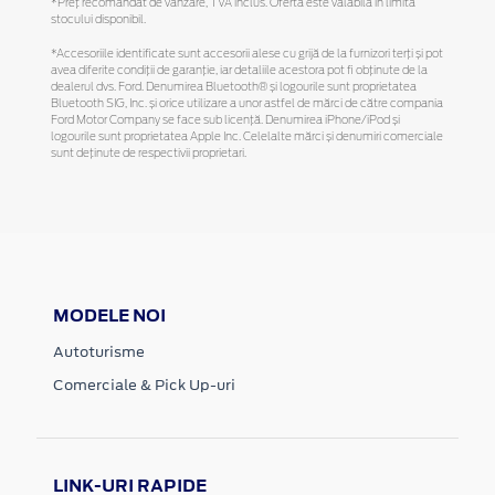
*Preţ recomandat de vânzare, TVA inclus. Oferta este valabilă în limita
stocului disponibil.
*Accesoriile identificate sunt accesorii alese cu grijă de la furnizori terți și pot
avea diferite condiții de garanție, iar detaliile acestora pot fi obținute de la
dealerul dvs. Ford. Denumirea Bluetooth® și logourile sunt proprietatea
Bluetooth SIG, Inc. și orice utilizare a unor astfel de mărci de către compania
Ford Motor Company se face sub licență. Denumirea iPhone/iPod și
logourile sunt proprietatea Apple Inc. Celelalte mărci și denumiri comerciale
sunt deținute de respectivii proprietari.
MODELE NOI
Autoturisme
Comerciale & Pick Up-uri
LINK-URI RAPIDE