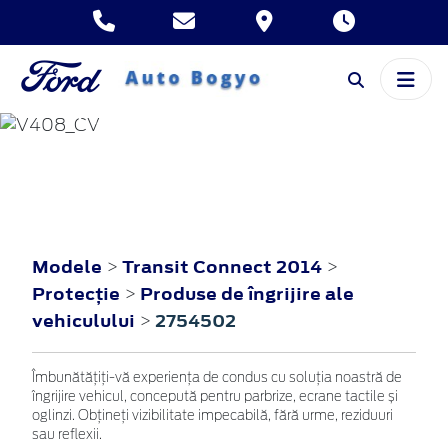
TRANSIT CONNECT
2014
Modele
Transit Connect 2014
>
>
Protecţie
Produse de îngrijire ale
>
vehiculului
2754502
>
Îmbunătățiți-vă experiența de condus cu soluția noastră de
îngrijire vehicul, concepută pentru parbrize, ecrane tactile și
oglinzi. Obțineți vizibilitate impecabilă, fără urme, reziduuri
sau reflexii.