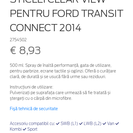
PENTRU FORD TRANSIT
CONNECT 2014
2754502
€ 8,93
500 ml. Spray de înaltă performanță, gata de utilizare,
pentru parbrize, ecrane tactile și oglinzi. Oferă o curățare
clară, de durată și se usucă fără urme sau reziduuri.
Instrucțiuni de utilizare:
Pulverizați pe suprafața care urmează să fie tratată și
ștergeți cu o cârpă din microfibre.
Fişă tehnică de securitate
Accesoriu compatibil cu:
SWB (L1)
LWB (L2)
Van
Kombi
Sport