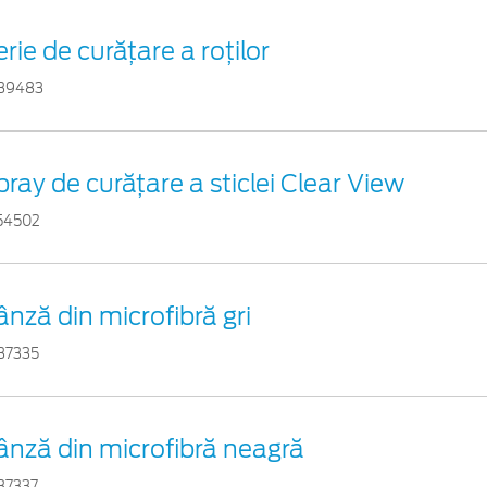
rie de curățare a roților
39483
pray de curățare a sticlei Clear View
54502
ânză din microfibră gri
37335
ânză din microfibră neagră
37337