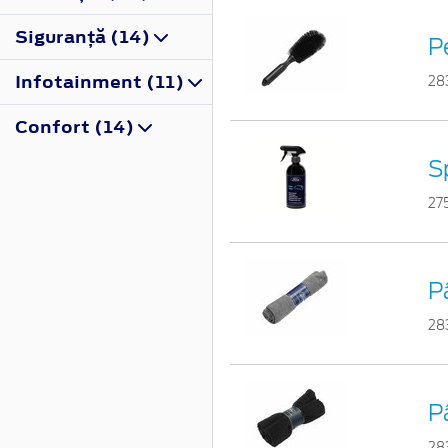
Siguranţă (14)
Pe
Infotainment (11)
28
Confort (14)
S
27
P
28
P
28