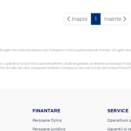
Inapoi
1
Inainte
 rugăm să contactaţi dealerul dvs. Ford pentru costuri suplimentare de montare. Vă rugăm să rețin
 cu grijă de la furnizori terți și pot avea diferite condiții de garanție, iar detaliile acestora pot f
or astfel de mărci de către compania Ford Motor Company se face sub licență. Denumirea iPhone/iPo
FINANTARE
SERVICE
Persoane fizice
Operatiuni s
Persoane juridice
Garantii si re