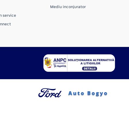
Mediu inconjurator
n service
onnect