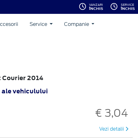
VANZARI
SERVICE
ÎNCHIS
ÎNCHIS
ccesorii
Service
Companie
it Courier 2014
 ale vehiculului
€ 3,04
Vezi detalii