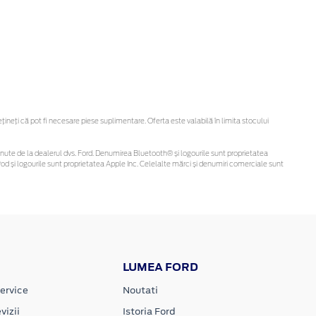
eți că pot fi necesare piese suplimentare. Oferta este valabilă în limita stocului
i obținute de la dealerul dvs. Ford. Denumirea Bluetooth® și logourile sunt proprietatea
d și logourile sunt proprietatea Apple Inc. Celelalte mărci și denumiri comerciale sunt
LUMEA FORD
ervice
Noutati
vizii
Istoria Ford