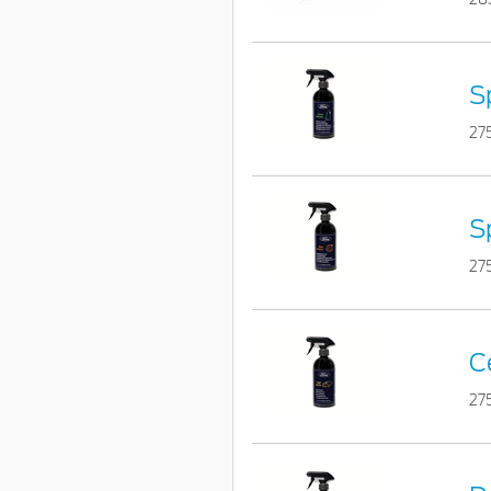
S
27
S
27
C
27