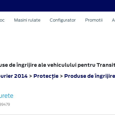
oc
Masini rulate
Configurator
Promotii
A
use de îngrijire ale vehiculului pentru Trans
ourier 2014
>
Protecţie
>
Produse de îngrijire
urete
39479