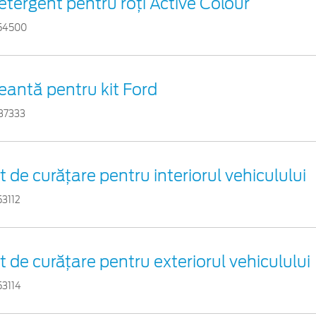
etergent pentru roți Active Colour
54500
eantă pentru kit Ford
37333
it de curățare pentru interiorul vehiculului
53112
it de curățare pentru exteriorul vehiculului
53114