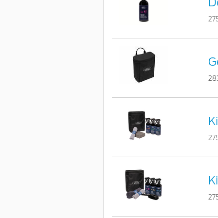
D
27
G
28
K
27
K
27