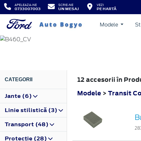
APELEAZA-NE
SCRIE-NE
VEZI
0733007003
UN MESAJ
PE HARTĂ
Modele
St
TRANSIT COURIER
2014
12 accesorii în Prod
CATEGORII
Modele
>
Transit C
Jante (6)
Linie stilistică (3)
B
Transport (48)
28
Protecţie (28)