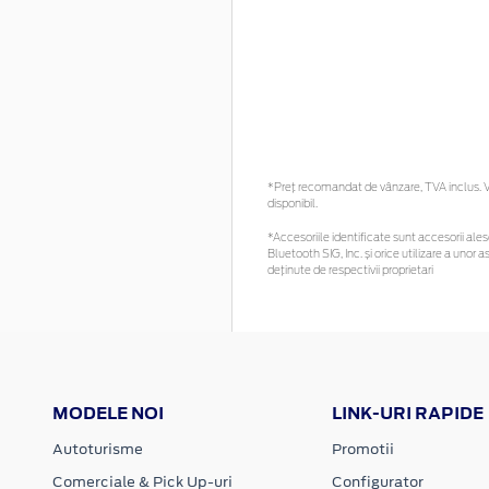
*Preţ recomandat de vânzare, TVA inclus. Vă
disponibil.
*Accesoriile identificate sunt accesorii alese
Bluetooth SIG, Inc. și orice utilizare a un
deținute de respectivii proprietari
MODELE NOI
LINK-URI RAPIDE
Autoturisme
Promotii
Comerciale & Pick Up-uri
Configurator