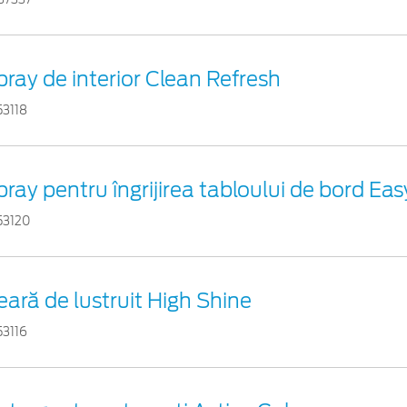
pray de interior Clean Refresh
53118
pray pentru îngrijirea tabloului de bord Ea
53120
eară de lustruit High Shine
53116