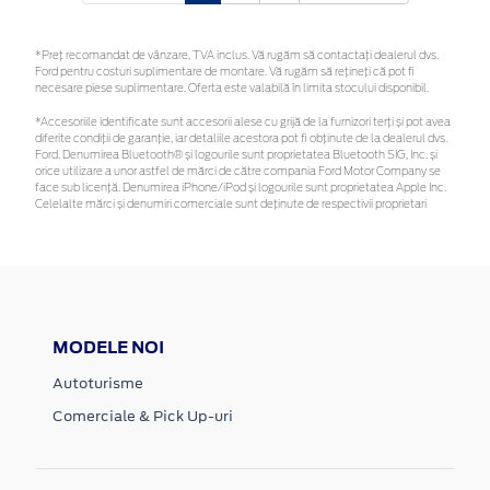
*Preţ recomandat de vânzare, TVA inclus. Vă rugăm să contactaţi dealerul dvs.
Ford pentru costuri suplimentare de montare. Vă rugăm să rețineți că pot fi
necesare piese suplimentare. Oferta este valabilă în limita stocului disponibil.
*Accesoriile identificate sunt accesorii alese cu grijă de la furnizori terți și pot avea
diferite condiții de garanție, iar detaliile acestora pot fi obținute de la dealerul dvs.
Ford. Denumirea Bluetooth® și logourile sunt proprietatea Bluetooth SIG, Inc. și
orice utilizare a unor astfel de mărci de către compania Ford Motor Company se
face sub licență. Denumirea iPhone/iPod și logourile sunt proprietatea Apple Inc.
Celelalte mărci și denumiri comerciale sunt deținute de respectivii proprietari
MODELE NOI
Autoturisme
Comerciale & Pick Up-uri