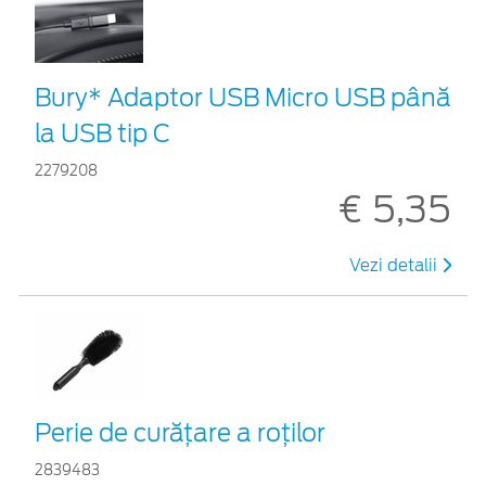
Bury* Adaptor USB Micro USB până
la USB tip C
2279208
€ 5,35
Vezi detalii
Perie de curățare a roților
2839483