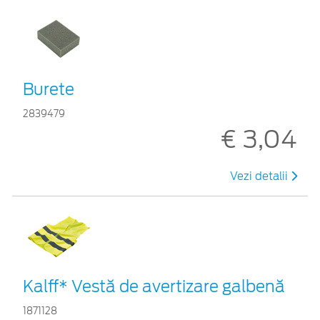
Burete
2839479
€ 3,04
Vezi detalii
Kalff* Vestă de avertizare galbenă
1871128