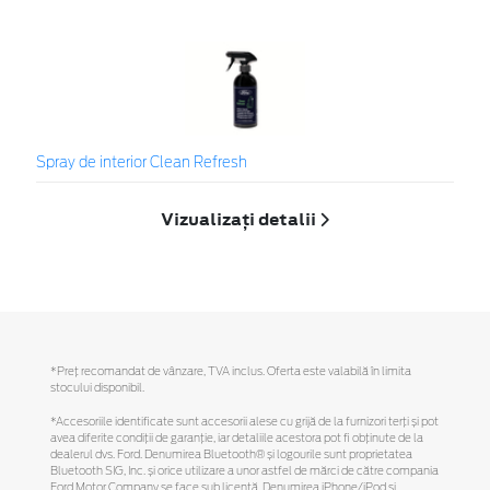
Spray de interior Clean Refresh
Vizualizați detalii
*Preţ recomandat de vânzare, TVA inclus. Oferta este valabilă în limita
stocului disponibil.
*Accesoriile identificate sunt accesorii alese cu grijă de la furnizori terți și pot
avea diferite condiții de garanție, iar detaliile acestora pot fi obținute de la
dealerul dvs. Ford. Denumirea Bluetooth® și logourile sunt proprietatea
Bluetooth SIG, Inc. și orice utilizare a unor astfel de mărci de către compania
Ford Motor Company se face sub licență. Denumirea iPhone/iPod și