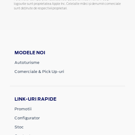
logourile sunt proprietatea Apple Inc. Celelalte mărci și denumiri comerciale
sunt deținute de respectivii proprietari.
MODELE NOI
Autoturisme
Comerciale & Pick Up-uri
LINK-URI RAPIDE
Promotii
Configurator
Stoc