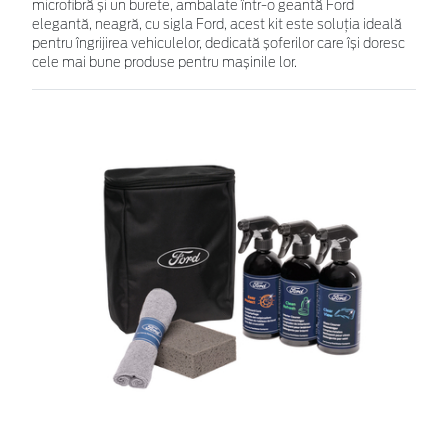
microfibră și un burete, ambalate într-o geantă Ford
elegantă, neagră, cu sigla Ford, acest kit este soluția ideală
pentru îngrijirea vehiculelor, dedicată șoferilor care își doresc
cele mai bune produse pentru mașinile lor.