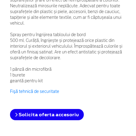
suprafețelor și are un efect de reîmprospătare a culorilor.
Neutralizează mirosurile neplăcute. Adecvat pentru toate
suprafețele din plastic și piele, accesorii, benzi de cauciuc,
tapițerie și alte elemente textile, cum ar fi căptușeala unui
vehicul.
Spray pentru îngrijirea tabloului de bord
500 ml. Curăță, îngrijește și protejează orice plastic din
interiorul și exteriorul vehiculului. Împrospătează culorile și
oferă un finisaj satinat. Are un efect antistatic și protejează
suprafețele de decolorare.
1 pânză din microfibră
1 burete
geantă pentru kit
Fişă tehnică de securitate
Solicita oferta accesoriu