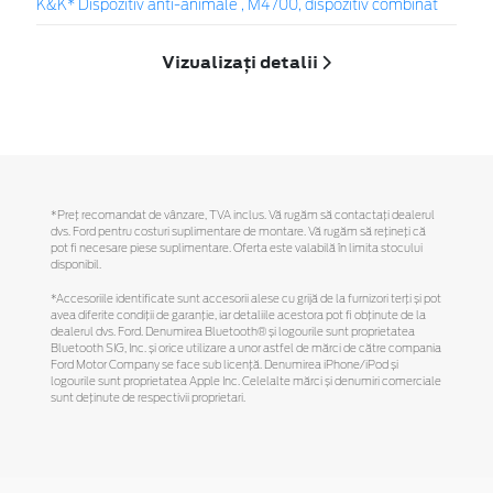
K&K* Dispozitiv anti-animale , M4700, dispozitiv combinat
Vizualizați detalii
*Preţ recomandat de vânzare, TVA inclus. Vă rugăm să contactaţi dealerul
dvs. Ford pentru costuri suplimentare de montare. Vă rugăm să reţineţi că
pot fi necesare piese suplimentare. Oferta este valabilă în limita stocului
disponibil.
*Accesoriile identificate sunt accesorii alese cu grijă de la furnizori terți și pot
avea diferite condiții de garanție, iar detaliile acestora pot fi obținute de la
dealerul dvs. Ford. Denumirea Bluetooth® și logourile sunt proprietatea
Bluetooth SIG, Inc. și orice utilizare a unor astfel de mărci de către compania
Ford Motor Company se face sub licență. Denumirea iPhone/iPod și
logourile sunt proprietatea Apple Inc. Celelalte mărci și denumiri comerciale
sunt deținute de respectivii proprietari.