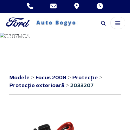
FOCUS
2008
Modele
Focus 2008
Protecţie
>
>
>
Protecţie exterioară
2033207
>