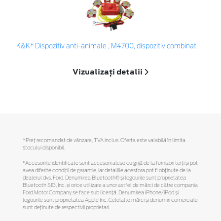
K&K* Dispozitiv anti-animale , M4700, dispozitiv combinat
Vizualizați detalii
*Preţ recomandat de vânzare, TVA inclus. Oferta este valabilă în limita
stocului disponibil.
*Accesoriile identificate sunt accesorii alese cu grijă de la furnizori terți și pot
avea diferite condiții de garanție, iar detaliile acestora pot fi obținute de la
dealerul dvs. Ford. Denumirea Bluetooth® și logourile sunt proprietatea
Bluetooth SIG, Inc. și orice utilizare a unor astfel de mărci de către compania
Ford Motor Company se face sub licență. Denumirea iPhone/iPod și
logourile sunt proprietatea Apple Inc. Celelalte mărci și denumiri comerciale
sunt deținute de respectivii proprietari.