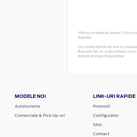
*Preţ recomandat de vânzare, TVA inclus. 
disponibil.
*Accesoriile identificate sunt accesorii ale
Bluetooth SIG, Inc. și orice utilizare a 
deținute de respectivii proprietari
MODELE NOI
LINK-URI RAPIDE
Autoturisme
Promotii
Comerciale & Pick Up-uri
Configurator
Stoc
Contact