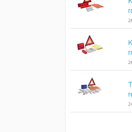
K
r
2
K
r
2
T
r
2