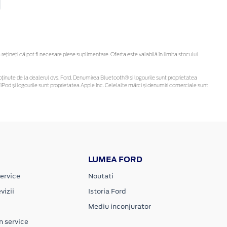
ineți că pot fi necesare piese suplimentare. Oferta este valabilă în limita stocului
 fi obținute de la dealerul dvs. Ford. Denumirea Bluetooth® și logourile sunt proprietatea
Pod și logourile sunt proprietatea Apple Inc. Celelalte mărci și denumiri comerciale sunt
LUMEA FORD
ervice
Noutati
vizii
Istoria Ford
Mediu inconjurator
n service