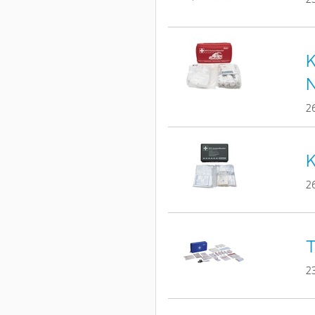
K
2
K
2
T
2