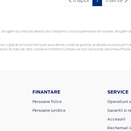
Inapoi
1
Inainte
Vă rugăm să contactaţi dealerul dvs. Ford pentru costuri suplimentare de montare. Vă rugăm să reț
se cu grijă de la furnizori terți și pot avea diferite condiții de garanție, iar detaliile acestora pot
unor astfel de mărci de către compania Ford Motor Company se face sub licență. Denumirea iPhone/i
FINANTARE
SERVICE
Persoane fizice
Operatiuni s
Persoane juridice
Garantii si re
Accesorii
Rechemari i