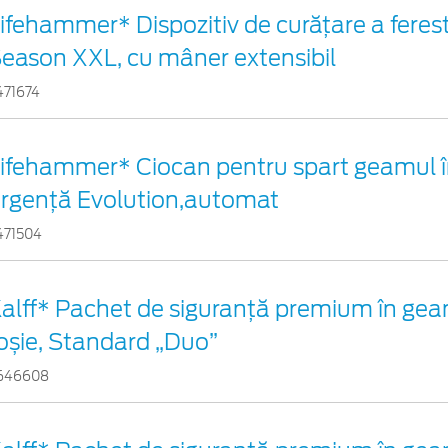
ifehammer* Dispozitiv de curățare a ferestr
eason XXL, cu mâner extensibil
471674
ifehammer* Ciocan pentru spart geamul î
rgenţă Evolution,automat
471504
alff* Pachet de siguranţă premium în gea
oșie, Standard „Duo”
646608