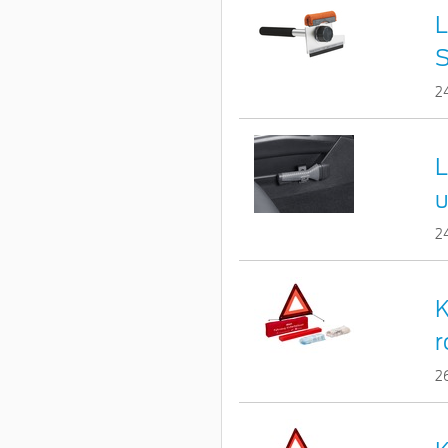
L
S
2
L
u
2
K
r
2