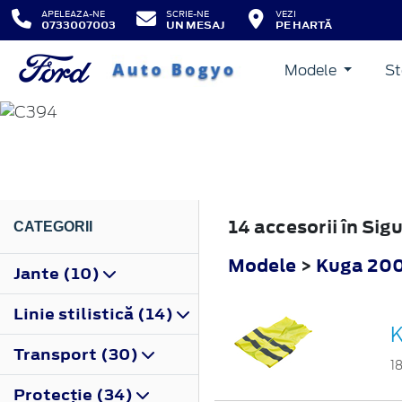
APELEAZA-NE
SCRIE-NE
VEZI
0733007003
UN MESAJ
PE HARTĂ
Modele
St
KUGA
2008
14 accesorii în Si
CATEGORII
Modele
>
Kuga 20
Jante (10)
Linie stilistică (14)
K
Transport (30)
1
Protecţie (34)