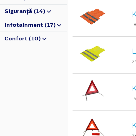
Siguranţă (14)
K
Infotainment (17)
1
Confort (10)
L
2
K
1
K
2