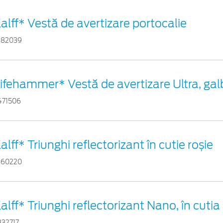
alff* Vestă de avertizare portocalie
882039
ifehammer* Vestă de avertizare Ultra, ga
471506
alff* Triunghi reflectorizant în cutie roșie
460220
alff* Triunghi reflectorizant Nano, în cutia
332717