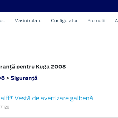
oc
Masini rulate
Configurator
Promotii
A
guranţă pentru Kuga 2008
08
>
Siguranţă
alff* Vestă de avertizare galbenă
871128