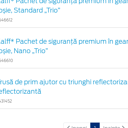
alff* Pachet de siguranţă premium în gea
oșie, Standard „Trio”
646612
alff* Pachet de siguranţă premium în gea
oșie, Nano „Trio”
646610
rusă de prim ajutor cu triunghi reflectoriza
eflectorizantă
431452