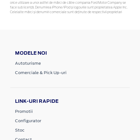
orice utilizare a unor astfel de mărci de către compania Ford Motor Company se
face sub licență. Denumirea iPhone/iPod și logourile sunt proprietatea Apple Inc.
Celelalte mărci și denumiri comerciale sunt deținute de respectivii proprietari
MODELE NOI
Autoturisme
Comerciale & Pick Up-uri
LINK-URI RAPIDE
Promotii
Configurator
Stoc
Contact