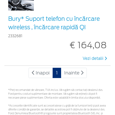
Bury* Suport telefon cu încărcare
wireless , încărcare rapidă QI
2332681
€ 164,08
Vezi detalii
Inapoi
1
Inainte
*Preţ recomandat de vânzare, TVA inclus. Vă rugăm să contactaţi dealerul dvs.
Ford pentru costuri suplimentare de montare. Vă rugăm să rețineți că pot fi
necesare piese suplimentare. Oferta este valabilă în limita stocului disponibil.
*Accesoriile identificate sunt accesorii alese cu grijă de la furnizori terți și pot avea
diferite condiții de garanție, iar detaliile acestora pot fi obținute de la dealerul dvs.
Ford. Denumirea Bluetooth® și logourile sunt proprietatea Bluetooth SIG, Inc. și