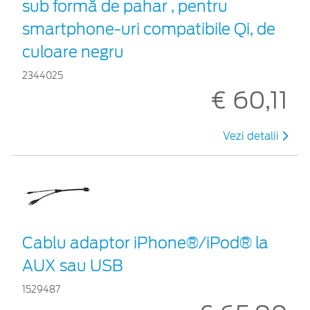
sub formă de pahar , pentru
smartphone-uri compatibile Qi, de
culoare negru
2344025
€ 60,11
Vezi detalii
Cablu adaptor iPhone®/iPod® la
AUX sau USB
1529487