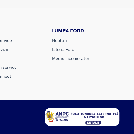
LUMEA FORD
ervice
Noutati
vizii
Istoria Ford
Mediu inconjurator
n service
onnect