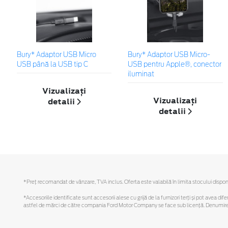
Bury* Adaptor USB Micro
Bury* Adaptor USB Micro-
USB până la USB tip C
USB pentru Apple®, conector
iluminat
Vizualizați
Vizualizați
detalii
detalii
*Preţ recomandat de vânzare, TVA inclus. Oferta este valabilă în limita stocului disponi
*Accesoriile identificate sunt accesorii alese cu grijă de la furnizori terți și pot avea di
astfel de mărci de către compania Ford Motor Company se face sub licență. Denumirea iP