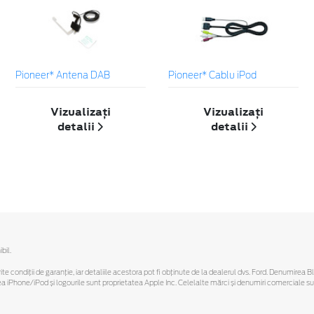
Pioneer* Antena DAB
Pioneer* Cablu iPod
Vizualizați
Vizualizați
detalii
detalii
bil.
ferite condiții de garanție, iar detaliile acestora pot fi obținute de la dealerul dvs. Ford. Denumirea 
hone/iPod și logourile sunt proprietatea Apple Inc. Celelalte mărci și denumiri comerciale sunt 