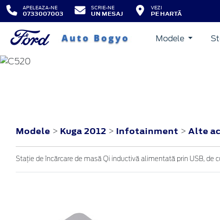
APELEAZA-NE
SCRIE-NE
VEZI
0733007003
UN MESAJ
PE HARTĂ
Modele
St
KUGA
2012
Modele
Kuga 2012
Infotainment
Alte a
>
>
>
Stație de încărcare de masă Qi inductivă alimentată prin USB, de cu