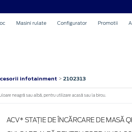
oc
Masini rulate
Configurator
Promotii
A
ccesorii infotainment
2102313
>
loare neagră sau albă, pentru utilizare acasă sau la birou.
ACV* STAȚIE DE ÎNCĂRCARE DE MASĂ QI