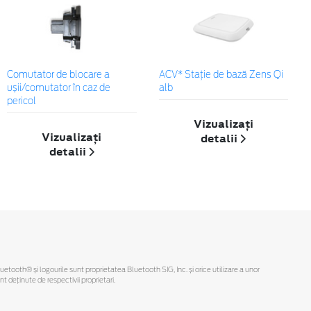
Comutator de blocare a
ACV* Stație de bază Zens Qi
ușii/comutator în caz de
alb
pericol
Vizualizați
Vizualizați
detalii
detalii
Bluetooth® și logourile sunt proprietatea Bluetooth SIG, Inc. și orice utilizare a unor
deținute de respectivii proprietari.