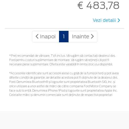
€ 483,78
Vezi detalii
Inapoi
1
Inainte
*Preţ recomandat de vânzare, TVA inclus. Vă rugăm să contactaţi dealerul dvs.
Ford pentru costuri suplimentare de montare. Vă rugăm să rețineți că pot fi
necesare piese suplimentare. Oferta este valabilă în limita stocului disponibil.
*Accesoriile identificate sunt accesorii alese cu grijă de la furnizori terți și pot avea
diferite condiții de garanție, iar detaliile acestora pot fi obținute de la dealerul dvs.
Ford. Denumirea Bluetooth® și logourile sunt proprietatea Bluetooth SIG, Inc. și
orice utilizare a unor astfel de mărci de către compania Ford Motor Company se
face sub licență. Denumirea iPhone/iPod și logourile sunt proprietatea Apple Inc.
Celelalte mărci și denumiri comerciale sunt deținute de respectivii proprietari