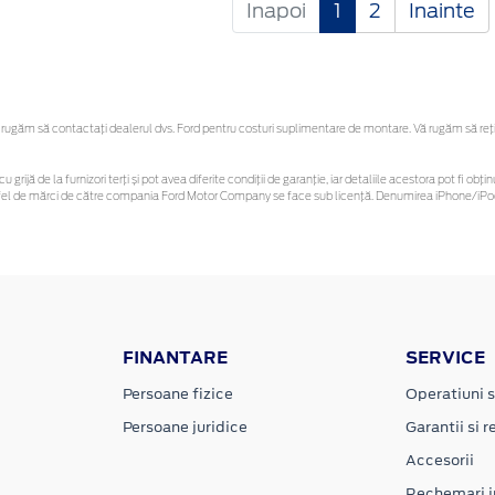
Inapoi
1
2
Inainte
ugăm să contactaţi dealerul dvs. Ford pentru costuri suplimentare de montare. Vă rugăm să reține
u grijă de la furnizori terți și pot avea diferite condiții de garanție, iar detaliile acestora pot fi 
 astfel de mărci de către compania Ford Motor Company se face sub licență. Denumirea iPhone/iPod 
FINANTARE
SERVICE
Persoane fizice
Operatiuni s
Persoane juridice
Garantii si re
Accesorii
Rechemari i