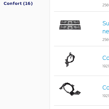
Confort (16)
256
Su
ne
256
Co
1921
Co
192