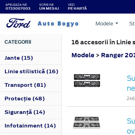
APELEAZA-NE
SCRIE-NE
VEZI
0733007003
UN MESAJ
PE HARTĂ
2012
Modele
St
16 accesorii în Linie
CATEGORII
Modele
>
Ranger 20
Jante (15)
Linie stilistică (16)
Su
Transport (81)
ne
Protecţie (48)
246
Siguranţă (14)
Su
Infotainment (14)
ov