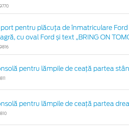
9770
port pentru plăcuța de înmatriculare Ford
agră, cu oval Ford și text „BRING ON T
9816
nsolă pentru lămpile de ceață partea stâ
811
nsolă pentru lămpile de ceață partea dre
1810