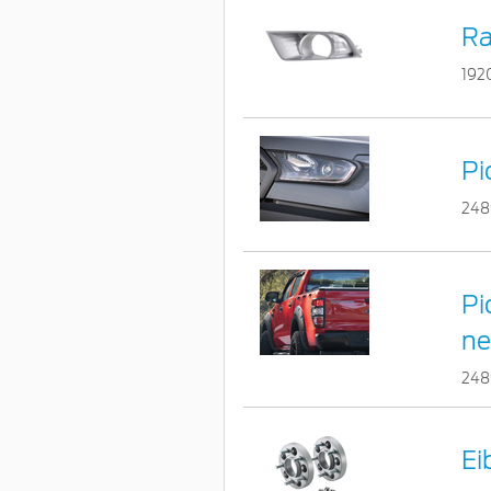
Ra
192
Pi
248
Pi
ne
248
Ei