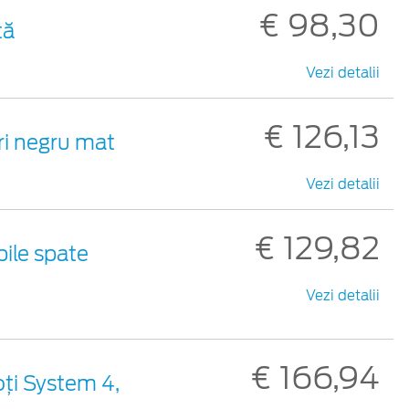
€ 98,30
tă
Vezi detalii
€ 126,13
ri negru mat
Vezi detalii
€ 129,82
pile spate
Vezi detalii
€ 166,94
oți System 4,