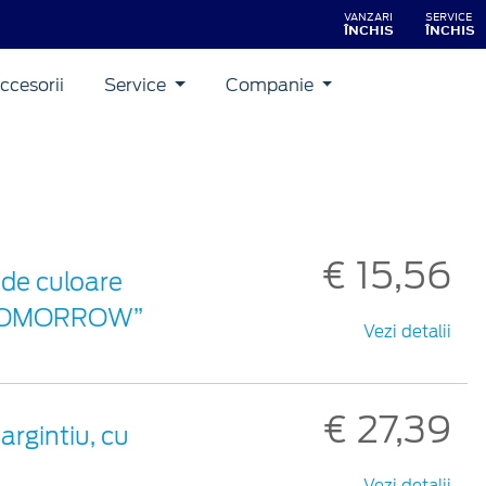
VANZARI
SERVICE
ÎNCHIS
ÎNCHIS
ccesorii
Service
Companie
€ 15,56
 de culoare
ON TOMORROW”
Vezi detalii
€ 27,39
argintiu, cu