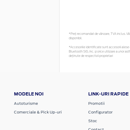
*Preţ recomandat de vânzare, TVA inclus. Vă r
disponibil.
*Accesoriile identificate sunt accesorii alese c
Bluetooth SIG, Inc. și orice utilizare a unor
deținute de respectivii proprietari
MODELE NOI
LINK-URI RAPIDE
Autoturisme
Promotii
Comerciale & Pick Up-uri
Configurator
Stoc
Contact