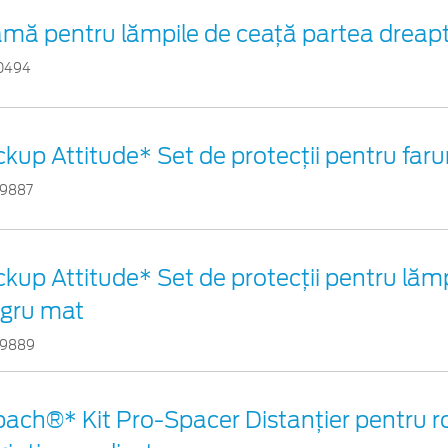
mă pentru lămpile de ceață partea dreap
0494
ckup Attitude* Set de protecții pentru faru
9887
ckup Attitude* Set de protecții pentru lăm
gru mat
9889
bach®* Kit Pro-Spacer Distanțier pentru r