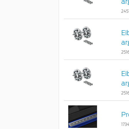
ar
245
Ei
ar
251
Ei
ar
251
Pr
173