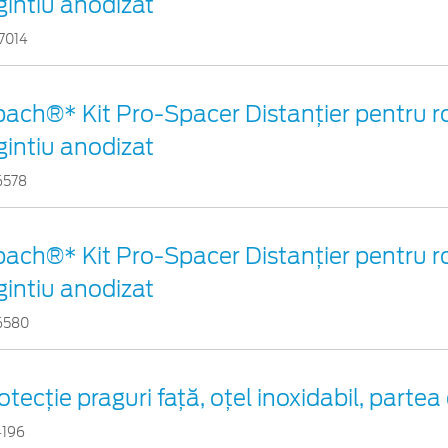
gintiu anodizat
7014
bach®* Kit Pro-Spacer Distanțier pentru r
gintiu anodizat
6578
bach®* Kit Pro-Spacer Distanțier pentru r
gintiu anodizat
6580
otecţie praguri faţă, oţel inoxidabil, parte
4196