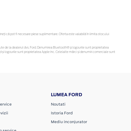
ți că pot fi necesare piese suplimentare. Oferta este valabilă în limita stocului
obținute de la dealerul dvs. Ford. Denumirea Bluetooth® și logourile sunt proprietatea
și logourile sunt proprietatea Apple Inc. Celelalte mărci și denumiri comerciale sunt
LUMEA FORD
ervice
Noutati
vizii
Istoria Ford
Mediu inconjurator
n service