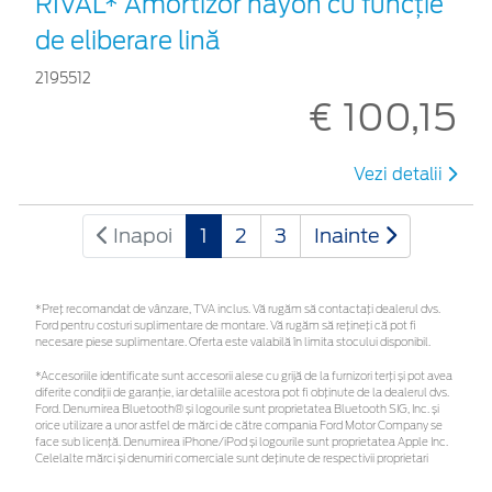
RIVAL* Amortizor hayon cu funcție
de eliberare lină
2195512
€ 100,15
Vezi detalii
Inapoi
1
2
3
Inainte
*Preţ recomandat de vânzare, TVA inclus. Vă rugăm să contactaţi dealerul dvs.
Ford pentru costuri suplimentare de montare. Vă rugăm să rețineți că pot fi
necesare piese suplimentare. Oferta este valabilă în limita stocului disponibil.
*Accesoriile identificate sunt accesorii alese cu grijă de la furnizori terți și pot avea
diferite condiții de garanție, iar detaliile acestora pot fi obținute de la dealerul dvs.
Ford. Denumirea Bluetooth® și logourile sunt proprietatea Bluetooth SIG, Inc. și
orice utilizare a unor astfel de mărci de către compania Ford Motor Company se
face sub licență. Denumirea iPhone/iPod și logourile sunt proprietatea Apple Inc.
Celelalte mărci și denumiri comerciale sunt deținute de respectivii proprietari