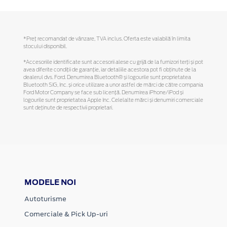
*Preţ recomandat de vânzare, TVA inclus. Oferta este valabilă în limita
stocului disponibil.
*Accesoriile identificate sunt accesorii alese cu grijă de la furnizori terți și pot
avea diferite condiții de garanție, iar detaliile acestora pot fi obținute de la
dealerul dvs. Ford. Denumirea Bluetooth® și logourile sunt proprietatea
Bluetooth SIG, Inc. și orice utilizare a unor astfel de mărci de către compania
Ford Motor Company se face sub licență. Denumirea iPhone/iPod și
logourile sunt proprietatea Apple Inc. Celelalte mărci și denumiri comerciale
sunt deținute de respectivii proprietari.
MODELE NOI
Autoturisme
Comerciale & Pick Up-uri