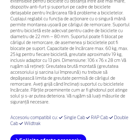
extensibile pentru biciclete cu distanță între axe mai mare,
dispozitiv anti-furt și suporturi pe cadre de biciclete
detașabile pentru încărcarea fără probleme a bicicletelor.
Cuplajul reglabil cu funcția de acționare cu o singură mână
permite montarea ușoară pe cârligul de remorcare. Suportul
pentru bicicletă este adecvat pentru cadre de biciclete cu
diametru de 22 mm – 80 mm. Suportul poate fi blocat pe
cârligul de remorcare, de asemenea și bicicletele pot fi
blocate pe suport. Capacitate de încărcare max. 60 kg, max.
25 kg pentru fiecare bicicletă, greutate aproximativ 19 kg,
inclusiv adaptor cu 13 pini. Dimensiune: 106 x 76 x 28 cm Vă
rugăm să reţineţi: Greutatea brută montată (greutatea
accesoriului şi sarcina lui împreună) nu trebuie să
depăşească limita de greutate permisă de cârligul de
remorcare. Aveți grijă când înclinați suportul cu bicicletele
încărcate. Părțile proeminente cum ar fi ghidonul pot atinge
solul și s-ar putea deteriora. Vă rugăm să luați măsurile de
siguranță necesare.
Accesoriu compatibil cu:
Single Cab
RAP Cab
Double
Cab
Wildtrak