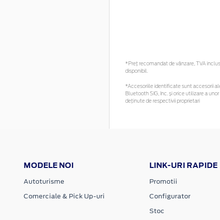
*Preţ recomandat de vânzare, TVA inclus. 
disponibil.
*Accesoriile identificate sunt accesorii ale
Bluetooth SIG, Inc. și orice utilizare a 
deținute de respectivii proprietari
MODELE NOI
LINK-URI RAPIDE
Autoturisme
Promotii
Comerciale & Pick Up-uri
Configurator
Stoc