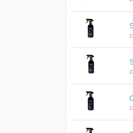
S
2
S
2
C
2