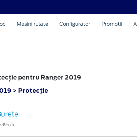
oc
Masini rulate
Configurator
Promotii
A
otecţie pentru Ranger 2019
2019
>
Protecţie
Burete
839479