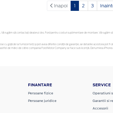
Inapoi
1
2
3
Inain
Vă rugăm să contactaţi dealerul dvs. Ford pentru costuri suplimentare de montare. Vă rugăm să re
se cu grijă de la furnizori terți și pot avea diferite condiții de garanție, iar detaliile acestora pot
unor astfel de mărci de către compania Ford Motor Company se face sub licență. Denumirea iPhone/i
FINANTARE
SERVICE
Persoane fizice
Operatiuni s
Persoane juridice
Garantii si re
Accesorii