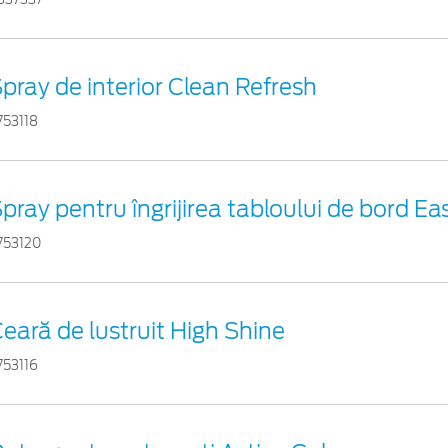
pray de interior Clean Refresh
753118
pray pentru îngrijirea tabloului de bord Ea
753120
eară de lustruit High Shine
753116