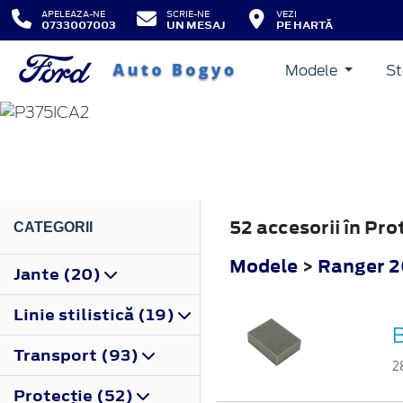
APELEAZA-NE
SCRIE-NE
VEZI
0733007003
UN MESAJ
PE HARTĂ
Modele
St
RANGER
2019
52 accesorii în Pr
CATEGORII
Modele
>
Ranger 
Jante (20)
Linie stilistică (19)
Transport (93)
2
Protecţie (52)