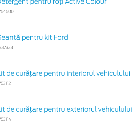
etergent pentru roți Active Colour
754500
eantă pentru kit Ford
837333
it de curățare pentru interiorul vehiculului
753112
it de curățare pentru exteriorul vehicululu
753114