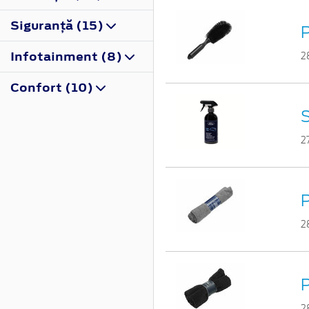
Siguranţă (15)
P
Infotainment (8)
2
Confort (10)
S
2
P
2
P
2