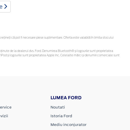
te
țineți că pot fi necesare piese suplimentare. Oferta este valabilă în limita stocului
 fi obținute de la dealerul dvs. Ford. Denumirea Bluetooth® și logourile sunt proprietatea
Pod și logourile sunt proprietatea Apple Inc. Celelalte mărci și denumiri comerciale sunt
LUMEA FORD
ervice
Noutati
vizii
Istoria Ford
Mediu inconjurator