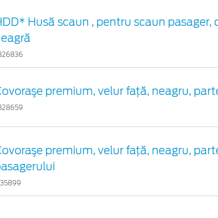
DD* Husă scaun , pentru scaun pasager, 
neagră
326836
ovoraşe premium, velur faţă, neagru, part
328659
ovoraşe premium, velur faţă, neagru, par
asagerului
735899