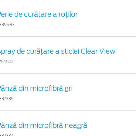
erie de curățare a roților
839483
pray de curățare a sticlei Clear View
754502
ânză din microfibră gri
837335
ânză din microfibră neagră
837337