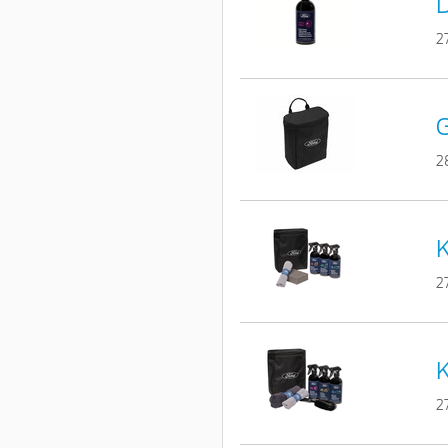
D
2
G
2
K
2
K
2