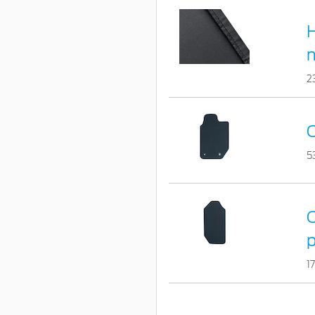
H
2
C
5
C
p
1