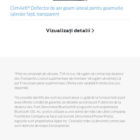
ClimAir®* Deflector de aer geam lateral pentru geamurile
laterale faţă, transparent
Vizualizați detalii
*Preţ recomandat de vânzare, TVA inclus. Vă rugăm să contactaţi dealerul
dvs. Ford pentru costuri suplimentare de montare. Vă rugăm să reţineţi că
pot fi necesare piese suplimentare. Oferta este valabilă în limita stocului
disponibil.
*Accesoriile identificate sunt accesorii alese cu grijă de la furnizori terți și pot
avea diferite condiții de garanție, iar detaliile acestora pot fi obținute de la
dealerul dvs. Ford. Denumirea Bluetooth® și logourile sunt proprietatea
Bluetooth SIG, Inc. și orice utilizare a unor astfel de mărci de către compania
Ford Motor Company se face sub licență. Denumirea iPhone/iPod și
logourile sunt proprietatea Apple Inc. Celelalte mărci și denumiri comerciale
sunt deținute de respectivii proprietari.