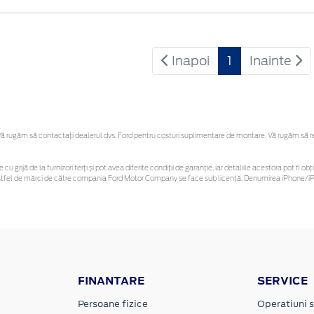
Inapoi
1
Inainte
 rugăm să contactaţi dealerul dvs. Ford pentru costuri suplimentare de montare. Vă rugăm să rețin
 cu grijă de la furnizori terți și pot avea diferite condiții de garanție, iar detaliile acestora pot f
or astfel de mărci de către compania Ford Motor Company se face sub licență. Denumirea iPhone/iPo
FINANTARE
SERVICE
Persoane fizice
Operatiuni s