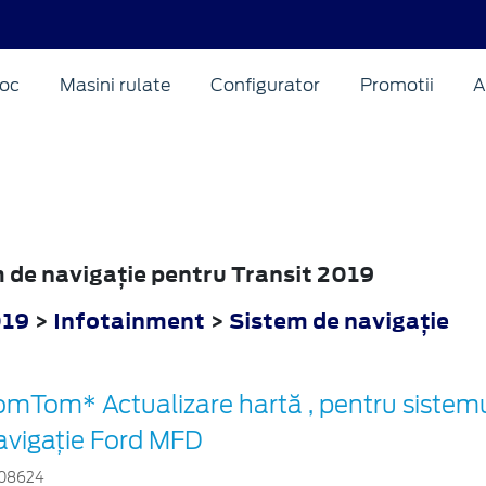
oc
Masini rulate
Configurator
Promotii
A
m de navigaţie pentru Transit 2019
019
>
Infotainment
>
Sistem de navigaţie
omTom* Actualizare hartă , pentru sistem
avigaţie Ford MFD
08624