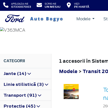
APELEAZA-NE
SCRIE-NE
VEZI
0733007003
UN MESAJ
PE HARTĂ
Modele
St
TRANSIT
2019
1 accesorii în Siste
CATEGORII
Modele
>
Transit 2
Jante (14)
Linie stilistică (3)
T
Transport (91)
n
Protecţie (45)
26