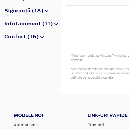
Siguranţă (18)
Infotainment (11)
Confort (16)
*Preţ recomandat de vânzare, TVA inclus. Vă
disponibil.
*Accesoriile identificate sunt accesorii alese
Bluetooth SIG, Inc. și orice utilizare a un
deținute de respectivii proprietari
MODELE NOI
LINK-URI RAPIDE
Autoturisme
Promotii