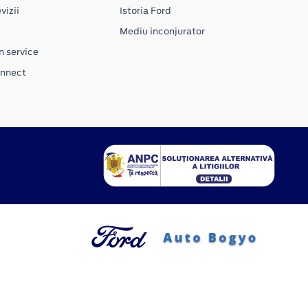
vizii
Istoria Ford
Mediu inconjurator
n service
onnect