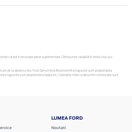
eți că pot fi necesare piese suplimentare. Oferta este valabilă în limita stocului
i obținute de la dealerul dvs. Ford. Denumirea Bluetooth® și logourile sunt proprietatea
d și logourile sunt proprietatea Apple Inc. Celelalte mărci și denumiri comerciale sunt
LUMEA FORD
ervice
Noutati