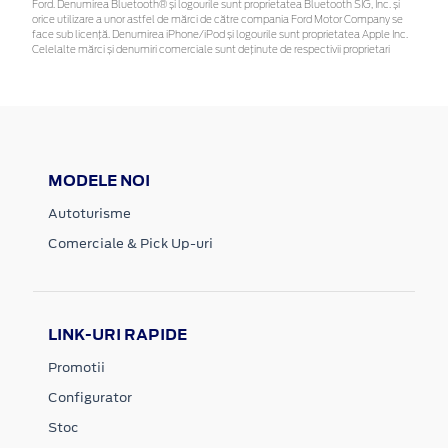
Ford. Denumirea Bluetooth® și logourile sunt proprietatea Bluetooth SIG, Inc. și
orice utilizare a unor astfel de mărci de către compania Ford Motor Company se
face sub licență. Denumirea iPhone/iPod și logourile sunt proprietatea Apple Inc.
Celelalte mărci și denumiri comerciale sunt deținute de respectivii proprietari
MODELE NOI
Autoturisme
Comerciale & Pick Up-uri
LINK-URI RAPIDE
Promotii
Configurator
Stoc