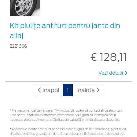
Kit piuliţe antifurt pentru jante din
aliaj
2221666
€ 128,11
Vezi detalii
Inapoi
1
Inainte
*Preţ recomandat de vânzare, TVA inclus. Vă rugăm să contactaţi dealerul dvs.
Ford pentru costuri suplimentare de montare. Vă rugăm să rețineți că pot fi
necesare piese suplimentare. Oferta este valabilă în limita stocului disponibil.
*Accesoriile identificate sunt accesorii alese cu grijă de la furnizori terți și pot avea
diferite condiții de garanție, iar detaliile acestora pot fi obținute de la dealerul dvs.