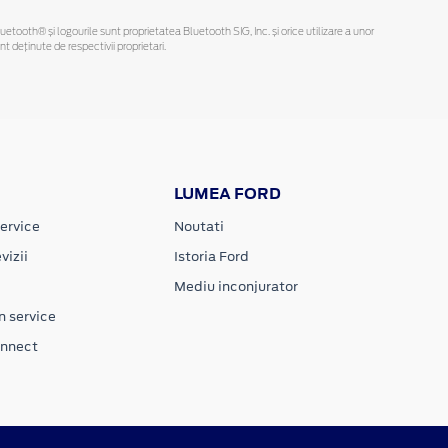
Bluetooth® și logourile sunt proprietatea Bluetooth SIG, Inc. și orice utilizare a unor
deținute de respectivii proprietari.
LUMEA FORD
ervice
Noutati
vizii
Istoria Ford
Mediu inconjurator
n service
onnect