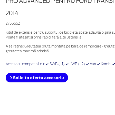
PRO ADVANCED PENTRU FORD TRANSI
2014
2756552
Kitul de extensie pentru suportul de bicicletă spate adaugă o șină su
Poate fi atașat și prins rapid, fără alte ustensile.
A se reține: Greutatea brută montată pe bara de remorcare (greuta
greutatea maximă admisă
Accesoriu compatibil cu:
SWB (L1)
LWB (L2)
Van
Kombi
Solicita oferta accesoriu