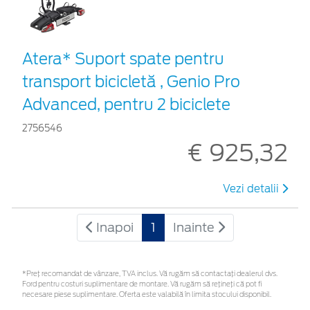
Atera* Suport spate pentru
transport bicicletă , Genio Pro
Advanced, pentru 2 biciclete
2756546
€ 925,32
Vezi detalii
Inapoi
1
Inainte
*Preţ recomandat de vânzare, TVA inclus. Vă rugăm să contactaţi dealerul dvs.
Ford pentru costuri suplimentare de montare. Vă rugăm să rețineți că pot fi
necesare piese suplimentare. Oferta este valabilă în limita stocului disponibil.