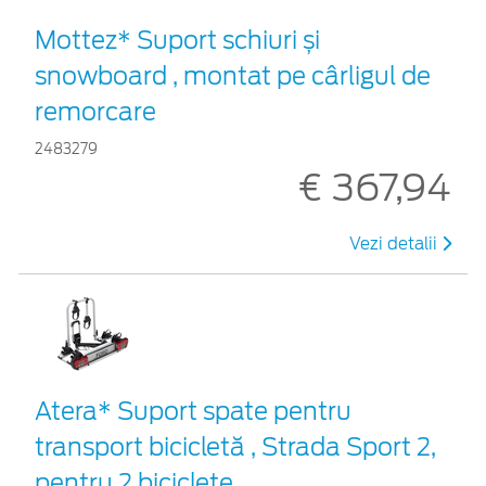
Mottez* Suport schiuri și
snowboard , montat pe cârligul de
remorcare
2483279
€ 367,94
Vezi detalii
Atera* Suport spate pentru
transport bicicletă , Strada Sport 2,
pentru 2 biciclete