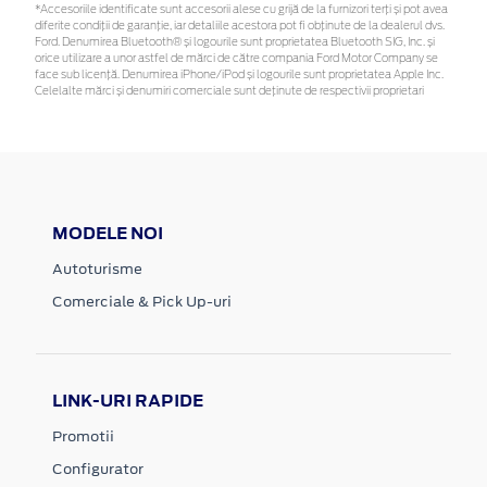
*Accesoriile identificate sunt accesorii alese cu grijă de la furnizori terți și pot avea
diferite condiții de garanție, iar detaliile acestora pot fi obținute de la dealerul dvs.
Ford. Denumirea Bluetooth® și logourile sunt proprietatea Bluetooth SIG, Inc. și
orice utilizare a unor astfel de mărci de către compania Ford Motor Company se
face sub licență. Denumirea iPhone/iPod și logourile sunt proprietatea Apple Inc.
Celelalte mărci și denumiri comerciale sunt deținute de respectivii proprietari
MODELE NOI
Autoturisme
Comerciale & Pick Up-uri
LINK-URI RAPIDE
Promotii
Configurator