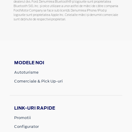
dealerul dvs. Ford. Denumirea Bluetooth® și logourile sunt proprietatea
Bluetooth SIG, Inc. și orice utilizare a unor astfel de mărci de către compania
Ford Motor Company se face sub licență. Denumirea iPhone/iPod și
logourile sunt proprietatea Apple Inc. Celelalte mărci și denumiri comerciale
sunt deținute de respectivii proprietari.
MODELE NOI
Autoturisme
Comerciale & Pick Up-uri
LINK-URI RAPIDE
Promotii
Configurator