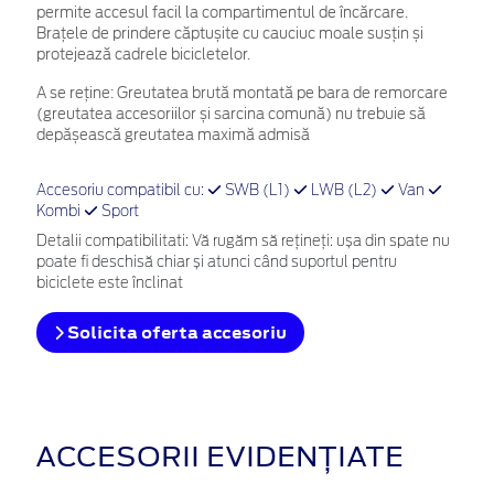
permite accesul facil la compartimentul de încărcare.
Brațele de prindere căptușite cu cauciuc moale susțin și
protejează cadrele bicicletelor.
A se reține: Greutatea brută montată pe bara de remorcare
(greutatea accesoriilor și sarcina comună) nu trebuie să
depășească greutatea maximă admisă
Accesoriu compatibil cu:
SWB (L1)
LWB (L2)
Van
Kombi
Sport
Detalii compatibilitati: Vă rugăm să rețineți: ușa din spate nu
poate fi deschisă chiar și atunci când suportul pentru
biciclete este înclinat
Solicita oferta accesoriu
ACCESORII EVIDENȚIATE