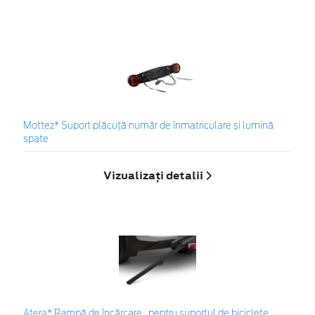
Mottez* Suport plăcuță număr de înmatriculare și lumină
spate
Vizualizați detalii
Atera* Rampă de încărcare , pentru suportul de biciclete