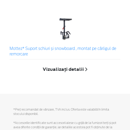
Mottez* Suport schiuri și snowboard , montat pe cârligul de
remorcare
Vizualizați detalii
*Preţ recomandat de vânzare, TVA inclus. Oferta este valabilă în limita
stocului disponibil.
*Accesoriile identificate sunt accesorii alese cu grijă de la furnizori terți și pot
avea diferite condiții de garanție, iar detaliile acestora pot fi obținute de la