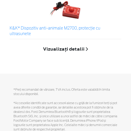
K&K* Dispozitiv anti-animale M2700, protecție cu
ultrasunete
Vizualizați detalii
*Preţ recomandat de vânzare, TVA inclus. Oferta este valabilă în limita
stocului disponibil.
*Accesoriile identificate sunt accesorii alese cu grijă de la furnizori terți și pot
avea diferite condiții de garanție, iar detaliile acestora pot fi obținute de la
dealerul dvs. Ford. Denumirea Bluetooth® și logourile sunt proprietatea
Bluetooth SIG, Inc. și orice utilizare a unor astfel de mărci de către compania
Ford Motor Company se face sub licență. Denumirea iPhone/iPod și
logourile sunt proprietatea Apple Inc. Celelalte mărci și denumiri comerciale
sunt deținute de respectivii proprietari.