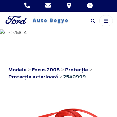
FOCUS
2008
Modele
Focus 2008
Protecţie
>
>
>
Protecţie exterioară
2540999
>