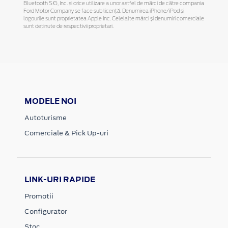
Bluetooth SIG, Inc. și orice utilizare a unor astfel de mărci de către compania
Ford Motor Company se face sub licență. Denumirea iPhone/iPod și
logourile sunt proprietatea Apple Inc. Celelalte mărci și denumiri comerciale
sunt deținute de respectivii proprietari.
MODELE NOI
Autoturisme
Comerciale & Pick Up-uri
LINK-URI RAPIDE
Promotii
Configurator
Stoc