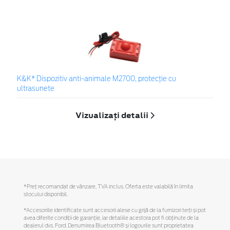
K&K* Dispozitiv anti-animale M2700, protecție cu
ultrasunete
Vizualizați detalii
*Preţ recomandat de vânzare, TVA inclus. Oferta este valabilă în limita
stocului disponibil.
*Accesoriile identificate sunt accesorii alese cu grijă de la furnizori terți și pot
avea diferite condiții de garanție, iar detaliile acestora pot fi obținute de la
dealerul dvs. Ford. Denumirea Bluetooth® și logourile sunt proprietatea