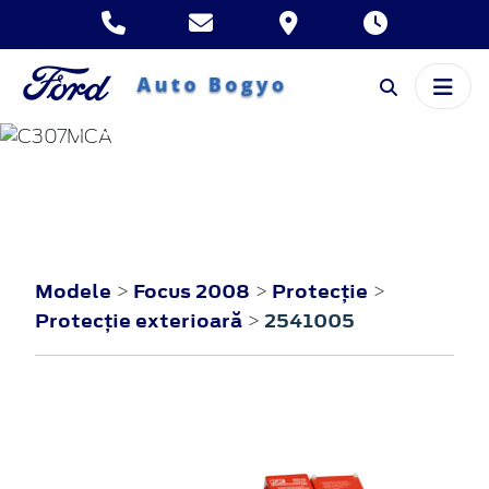
FOCUS
2008
Modele
Focus 2008
Protecţie
>
>
>
Protecţie exterioară
2541005
>