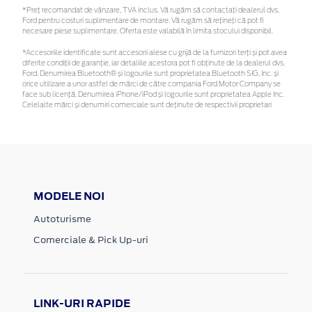
*Preţ recomandat de vânzare, TVA inclus. Vă rugăm să contactaţi dealerul dvs.
Ford pentru costuri suplimentare de montare. Vă rugăm să rețineți că pot fi
necesare piese suplimentare. Oferta este valabilă în limita stocului disponibil.
*Accesoriile identificate sunt accesorii alese cu grijă de la furnizori terți și pot avea
diferite condiții de garanție, iar detaliile acestora pot fi obținute de la dealerul dvs.
Ford. Denumirea Bluetooth® și logourile sunt proprietatea Bluetooth SIG, Inc. și
orice utilizare a unor astfel de mărci de către compania Ford Motor Company se
face sub licență. Denumirea iPhone/iPod și logourile sunt proprietatea Apple Inc.
Celelalte mărci și denumiri comerciale sunt deținute de respectivii proprietari
MODELE NOI
Autoturisme
Comerciale & Pick Up-uri
LINK-URI RAPIDE