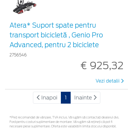
Atera* Suport spate pentru
transport bicicletă , Genio Pro
Advanced, pentru 2 biciclete
2756546
€ 925,32
Vezi detalii
Inapoi
1
Inainte
*Preţ recomandat de vânzare, TVA inclus. Vă rugăm să contactaţi dealerul dvs.
Ford pentru costuri suplimentare de montare. Vă rugăm să rețineți că pot fi
necesare piese suplimentare. Oferta este valabilă în limita stocului disponibil.