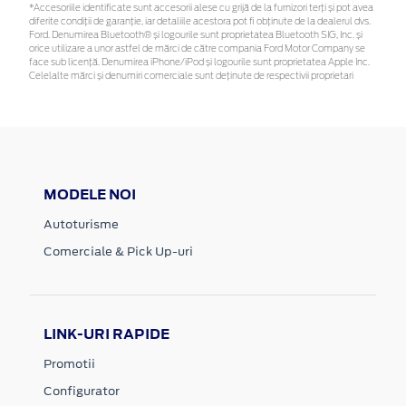
*Accesoriile identificate sunt accesorii alese cu grijă de la furnizori terți și pot avea
diferite condiții de garanție, iar detaliile acestora pot fi obținute de la dealerul dvs.
Ford. Denumirea Bluetooth® și logourile sunt proprietatea Bluetooth SIG, Inc. și
orice utilizare a unor astfel de mărci de către compania Ford Motor Company se
face sub licență. Denumirea iPhone/iPod și logourile sunt proprietatea Apple Inc.
Celelalte mărci și denumiri comerciale sunt deținute de respectivii proprietari
MODELE NOI
Autoturisme
Comerciale & Pick Up-uri
LINK-URI RAPIDE
Promotii
Configurator