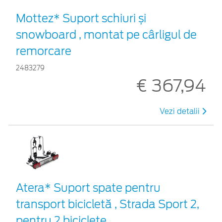
Mottez* Suport schiuri și
snowboard , montat pe cârligul de
remorcare
2483279
€ 367,94
Vezi detalii
Atera* Suport spate pentru
transport bicicletă , Strada Sport 2,
pentru 2 biciclete