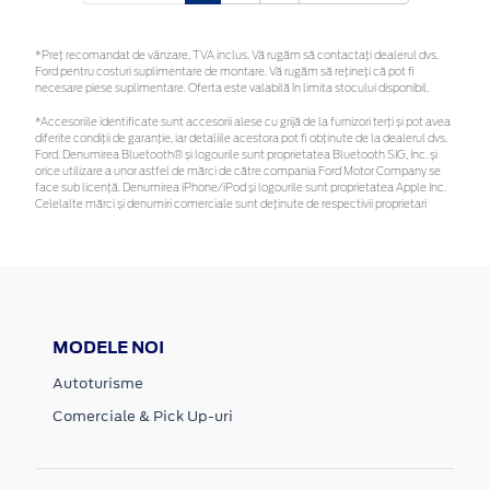
*Preţ recomandat de vânzare, TVA inclus. Vă rugăm să contactaţi dealerul dvs.
Ford pentru costuri suplimentare de montare. Vă rugăm să rețineți că pot fi
necesare piese suplimentare. Oferta este valabilă în limita stocului disponibil.
*Accesoriile identificate sunt accesorii alese cu grijă de la furnizori terți și pot avea
diferite condiții de garanție, iar detaliile acestora pot fi obținute de la dealerul dvs.
Ford. Denumirea Bluetooth® și logourile sunt proprietatea Bluetooth SIG, Inc. și
orice utilizare a unor astfel de mărci de către compania Ford Motor Company se
face sub licență. Denumirea iPhone/iPod și logourile sunt proprietatea Apple Inc.
Celelalte mărci și denumiri comerciale sunt deținute de respectivii proprietari
MODELE NOI
Autoturisme
Comerciale & Pick Up-uri