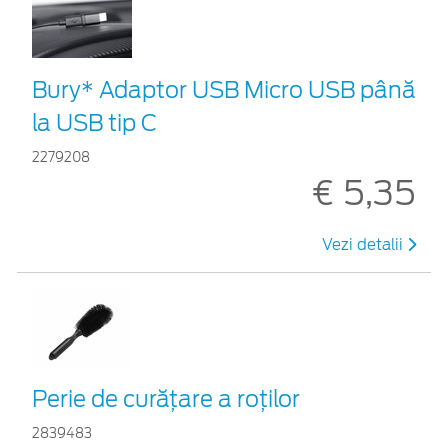
Bury* Adaptor USB Micro USB până
la USB tip C
2279208
€ 5,35
Vezi detalii
Perie de curățare a roților
2839483