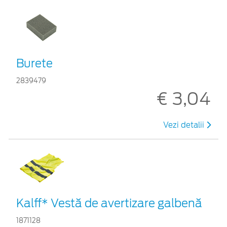
Burete
2839479
€ 3,04
Vezi detalii
Kalff* Vestă de avertizare galbenă
1871128